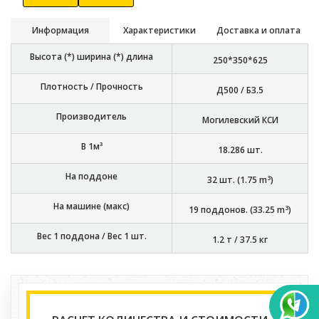
Информация
Характеристики
Доставка и оплата
Высота (*) ширина (*) длина
250*350*625
Плотность / Прочность
Д500 / Б3.5
Производитель
Могилевский КСИ
В 1м³
18.286
шт.
На поддоне
3
32
шт. (
1.75
m
)
На машине (макс)
3
19
поддонов. (
33.25
m
)
Вес 1 поддона / Вес 1 шт.
1.2 т
/
37.5 кг