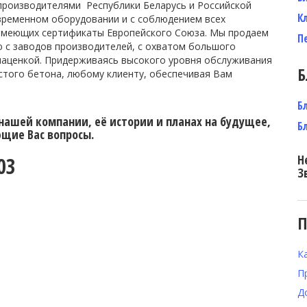
производителями Республики Беларусь и Российской
К
временном оборудовании и с соблюдением всех
имеющих сертификаты Европейского Союза. Мы продаем
П
 с заводов производителей, с охватом большого
наценкой. Придерживаясь высокого уровня обслуживания
Б
стого бетона, любому клиенту, обеспечивая Вам
Б
 нашей компании, её истории и планах на будущее,
Б
ющие Вас вопросы.
Н
03
З
П
К
П
Д