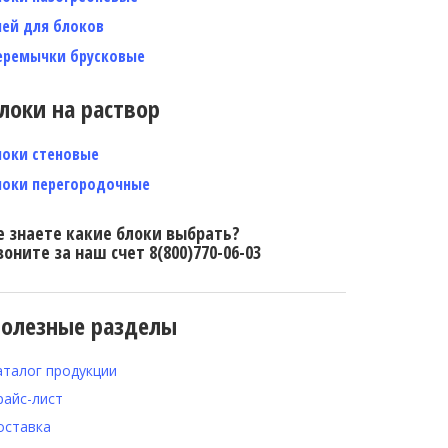
лей для блоков
еремычки брусковые
локи на раствор
локи стеновые
локи перегородочные
е знаете какие блоки выбрать?
воните за наш счет 8(800)770-06-03
олезные разделы
аталог продукции
райс-лист
оставка