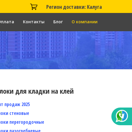
Регион доставки: Калуга
Оплата
Контакты
Блог
О компании
локи для кладки на клей
ит продаж 2025
локи стеновые
локи перегородочные
локи пазогребневые