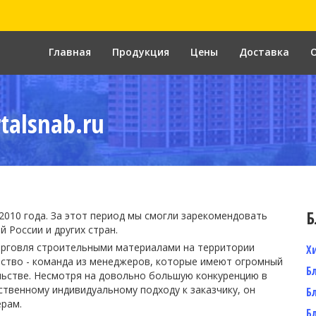
Главная
Продукция
Цены
Доставка
talsnab.ru
Б
2010 года. За этот период мы смогли зарекомендовать
 России и других стран.
орговля строительными материалами на территории
Х
ество - команда из менеджеров, которые имеют огромный
Б
ьстве. Несмотря на довольно большую конкуренцию в
ственному индивидуальному подходу к заказчику, он
Б
ерам.
Б