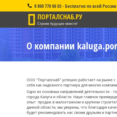
8 800 770 06 03 - Бесплатно по всей России
ПОРТАЛСНАБ.РУ
Строим будущее вместе!
О компании kaluga.por
ООО "Порталснаб" успешно работает на рынке с 
себя как надежного партнера для многих компаний
Одно из основных направлений деятельности - т
города Калуга и области. Наше главное преимущ
опыт продаж в малоэтажном и крупном строител
данной области, мы уверены, что благодаря каче
будет рекомендовать нас своим друзьям и партн