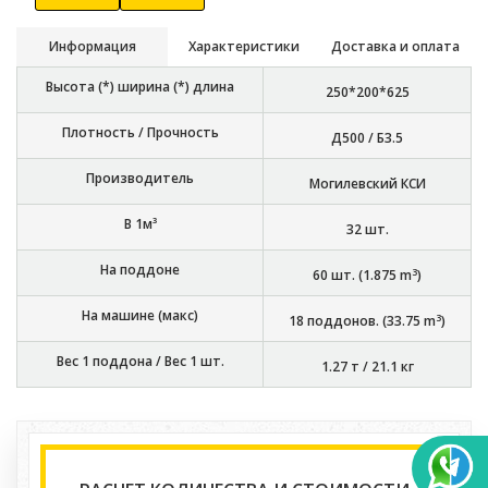
Информация
Характеристики
Доставка и оплата
Высота (*) ширина (*) длина
250*200*625
Плотность / Прочность
Д500 / Б3.5
Производитель
Могилевский КСИ
В 1м³
32
шт.
На поддоне
3
60
шт. (
1.875
m
)
На машине (макс)
3
18
поддонов. (
33.75
m
)
Вес 1 поддона / Вес 1 шт.
1.27 т
/
21.1 кг