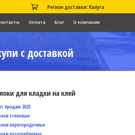
Регион доставки: Калуга
Контакты
Оплата
Блог
О компании
купи с доставкой
локи для кладки на клей
ит продаж 2025
локи стеновые
локи перегородочные
локи пазогребневые