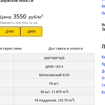
Калужской области
К
П
3550
3
Цена:
руб/м
Изменить плотность на:
Н
З
Д400
Д600
П
актеристики
Доставка и оплата
К
200*500*625
П
Д500 / Б3.5
Д
Могилевский КСИ
О
16
шт.
С
3
30
шт. (
1.875
m
)
К
3
18
поддонов. (
33.75
m
)