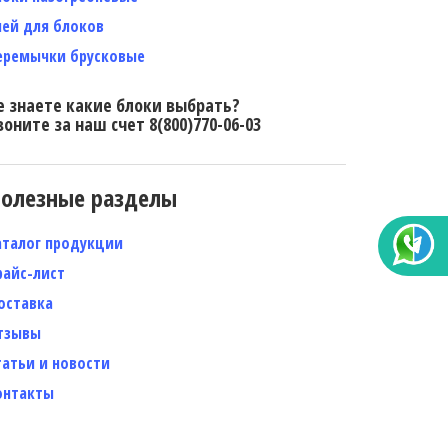
лей для блоков
еремычки брусковые
е знаете какие блоки выбрать?
воните за наш счет 8(800)770-06-03
олезные разделы
аталог продукции
райс-лист
оставка
тзывы
татьи и новости
онтакты