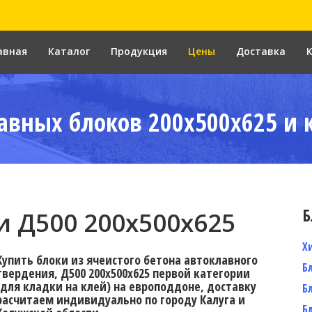
авная
Каталог
Продукция
Цены
Доставка
авных блоков 200x500x625 и 
Б
 Д500 200x500x625
Х
Купить блоки из ячеистого бетона автоклавного
Б
твердения, Д500 200x500x625 первой категории
(для кладки на клей) на европоддоне, доставку
Б
расчитаем индивидуально по городу Калуга и
Б