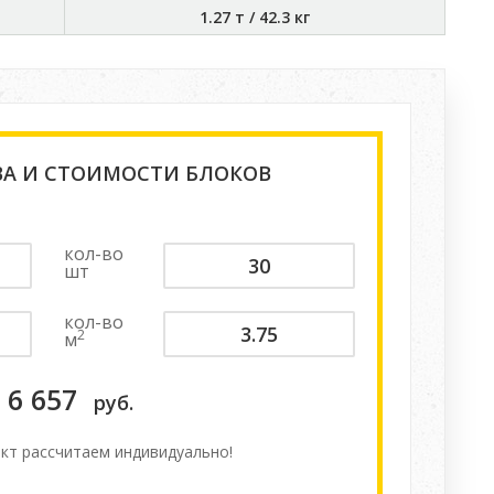
1.27 т
/
42.3 кг
ВА И СТОИМОСТИ БЛОКОВ
кол-во
шт
кол-во
2
м
6 657
руб.
кт расcчитаем индивидуально!