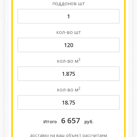
поддонов
шт
кол-во
шт
3
кол-во
м
2
кол-во
м
6 657
Итого
руб.
доставку на ваш объект расcчитаем