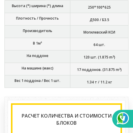
Высота (*) ширина (*) длина
250*100*625
Плотность / Прочность
Д500 / Б3.5
Производитель
Могилевский КСИ
В 1м³
64
шт.
На поддоне
3
120
шт. (
1.875
m
)
На машине (макс)
3
17
поддонов. (
31.875
m
)
Вес 1 поддона / Вес 1 шт.
1.34 т
/
11.2 кг
РАСЧЕТ КОЛИЧЕСТВА И СТОИМОСТИ
БЛОКОВ